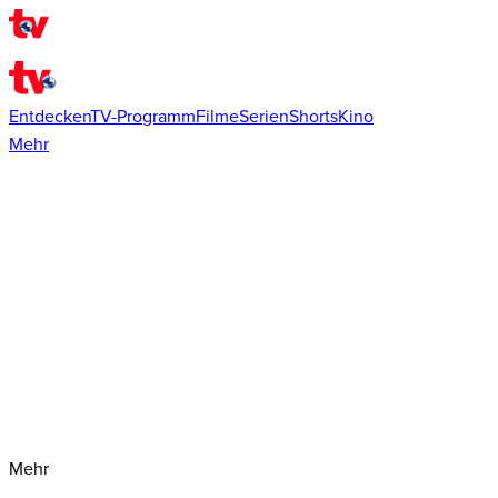
Entdecken
TV-Programm
Filme
Serien
Shorts
Kino
Mehr
Mehr