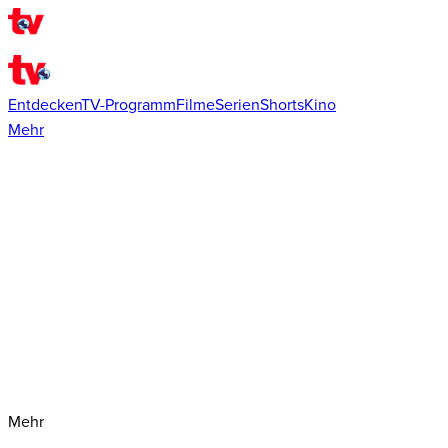
Entdecken
TV-Programm
Filme
Serien
Shorts
Kino
Mehr
Mehr