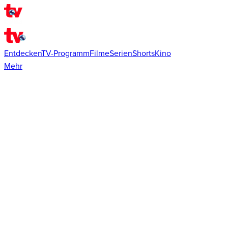
Entdecken
TV-Programm
Filme
Serien
Shorts
Kino
Mehr