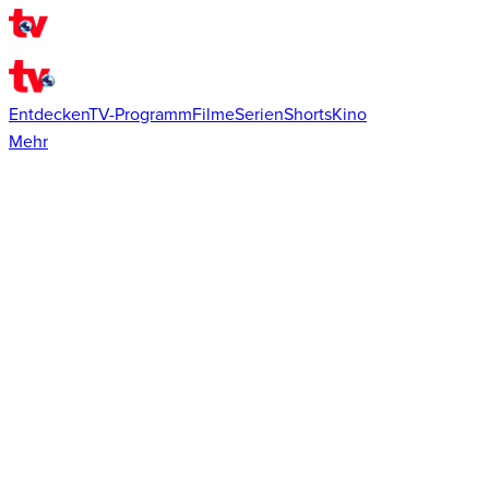
Entdecken
TV-Programm
Filme
Serien
Shorts
Kino
Mehr