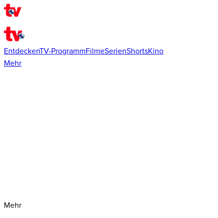
Entdecken
TV-Programm
Filme
Serien
Shorts
Kino
Mehr
Mehr