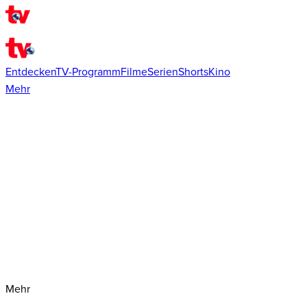
Entdecken
TV-Programm
Filme
Serien
Shorts
Kino
Mehr
Mehr