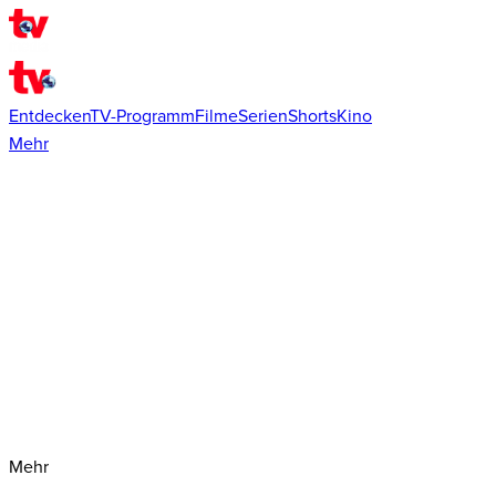
Entdecken
TV-Programm
Filme
Serien
Shorts
Kino
Mehr
Mehr