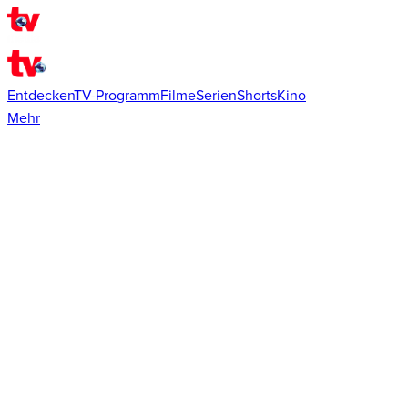
Entdecken
TV-Programm
Filme
Serien
Shorts
Kino
Mehr