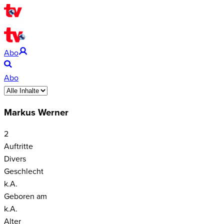
Abo
Abo
Markus Werner
2
Auftritte
Divers
Geschlecht
k.A.
Geboren am
k.A.
Alter