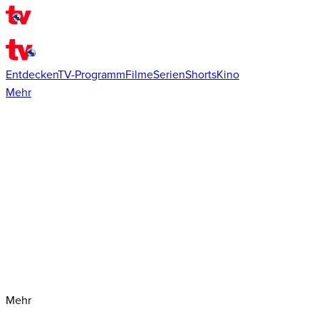
Entdecken
TV-Programm
Filme
Serien
Shorts
Kino
Mehr
Mehr