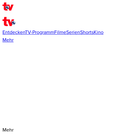
Entdecken
TV-Programm
Filme
Serien
Shorts
Kino
Mehr
Mehr