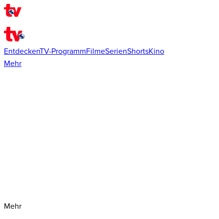
Entdecken
TV-Programm
Filme
Serien
Shorts
Kino
Mehr
Mehr