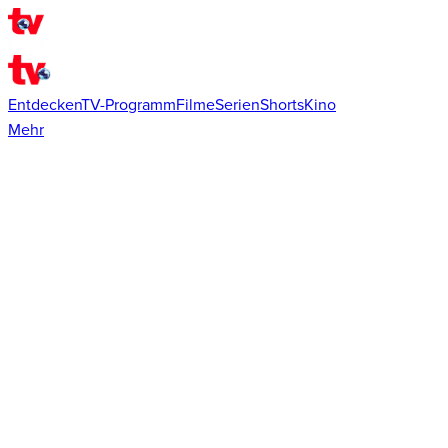
Entdecken
TV-Programm
Filme
Serien
Shorts
Kino
Mehr