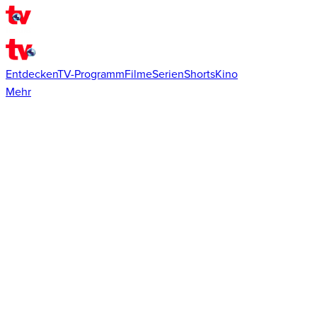
Entdecken
TV-Programm
Filme
Serien
Shorts
Kino
Mehr