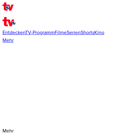
Entdecken
TV-Programm
Filme
Serien
Shorts
Kino
Mehr
Mehr