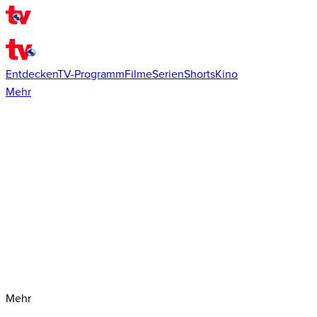
Entdecken
TV-Programm
Filme
Serien
Shorts
Kino
Mehr
Mehr