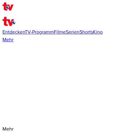
Entdecken
TV-Programm
Filme
Serien
Shorts
Kino
Mehr
Mehr