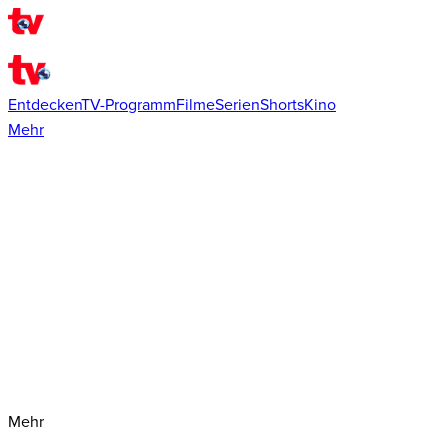
Entdecken
TV-Programm
Filme
Serien
Shorts
Kino
Mehr
Mehr