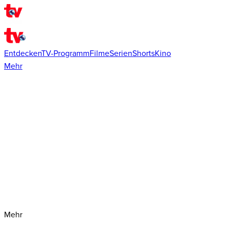
Entdecken
TV-Programm
Filme
Serien
Shorts
Kino
Mehr
Mehr