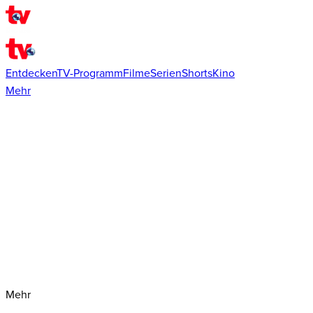
Entdecken
TV-Programm
Filme
Serien
Shorts
Kino
Mehr
Mehr