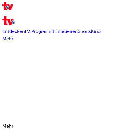
Entdecken
TV-Programm
Filme
Serien
Shorts
Kino
Mehr
Mehr