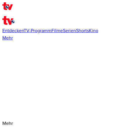
Entdecken
TV-Programm
Filme
Serien
Shorts
Kino
Mehr
Mehr