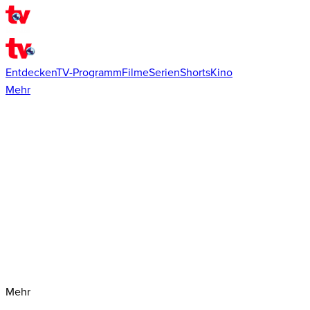
Entdecken
TV-Programm
Filme
Serien
Shorts
Kino
Mehr
Mehr