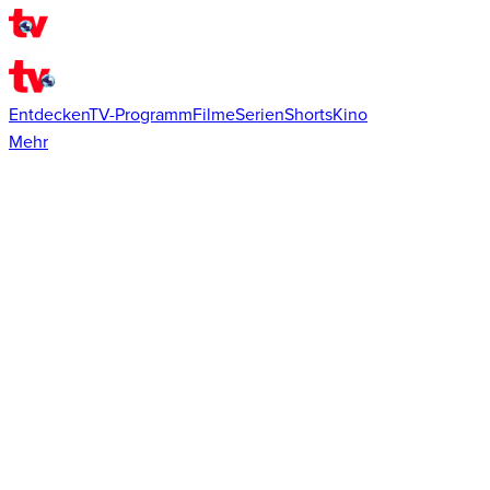
Entdecken
TV-Programm
Filme
Serien
Shorts
Kino
Mehr