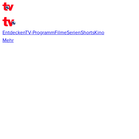
Entdecken
TV-Programm
Filme
Serien
Shorts
Kino
Mehr