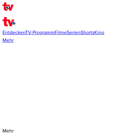
Entdecken
TV-Programm
Filme
Serien
Shorts
Kino
Mehr
Mehr