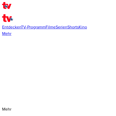
Entdecken
TV-Programm
Filme
Serien
Shorts
Kino
Mehr
Mehr