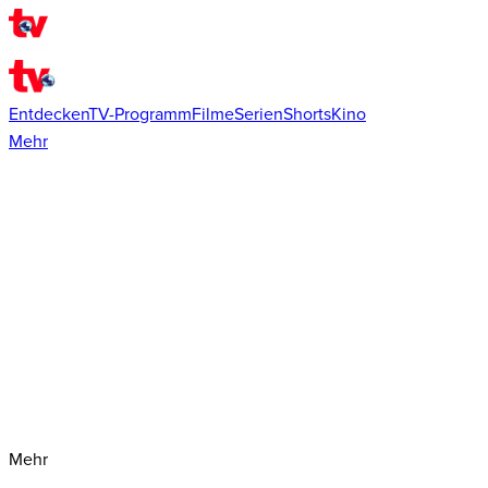
Entdecken
TV-Programm
Filme
Serien
Shorts
Kino
Mehr
Mehr