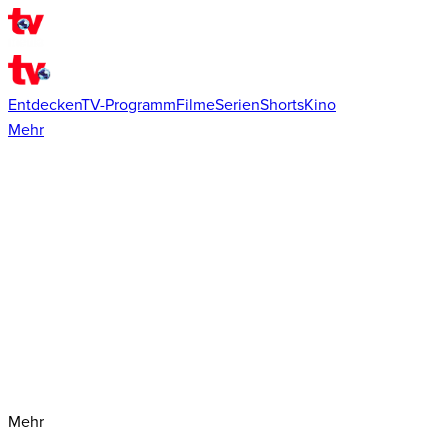
Entdecken
TV-Programm
Filme
Serien
Shorts
Kino
Mehr
Mehr