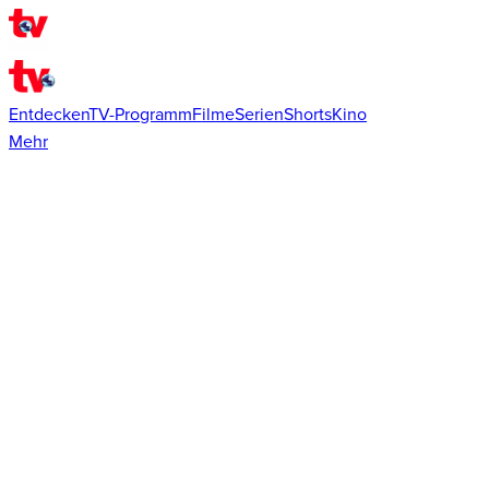
Entdecken
TV-Programm
Filme
Serien
Shorts
Kino
Mehr