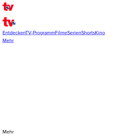
Entdecken
TV-Programm
Filme
Serien
Shorts
Kino
Mehr
Mehr