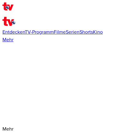
Entdecken
TV-Programm
Filme
Serien
Shorts
Kino
Mehr
Mehr