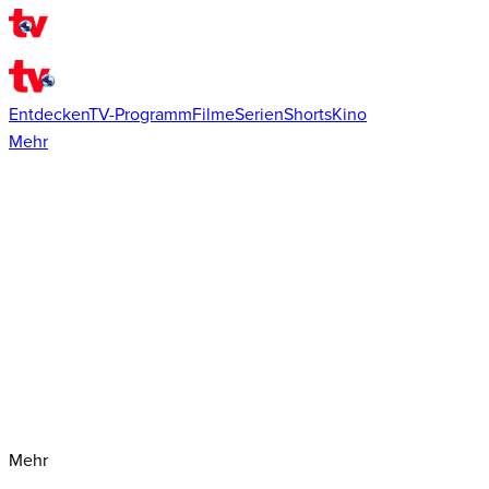
Entdecken
TV-Programm
Filme
Serien
Shorts
Kino
Mehr
Mehr