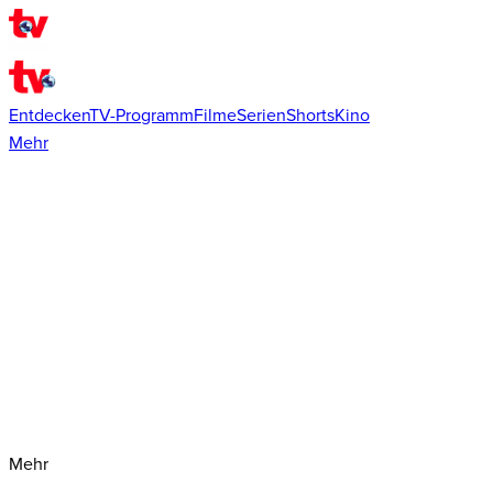
Entdecken
TV-Programm
Filme
Serien
Shorts
Kino
Mehr
Mehr