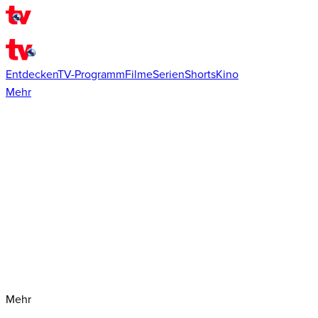
Entdecken
TV-Programm
Filme
Serien
Shorts
Kino
Mehr
Mehr