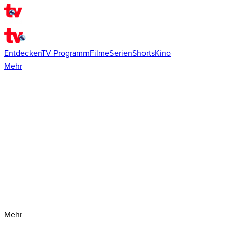
Entdecken
TV-Programm
Filme
Serien
Shorts
Kino
Mehr
Mehr