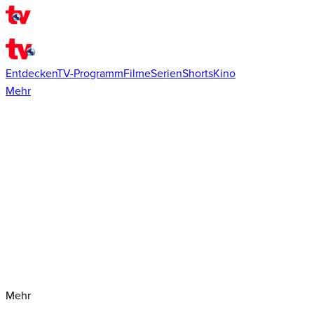
Entdecken
TV-Programm
Filme
Serien
Shorts
Kino
Mehr
Mehr