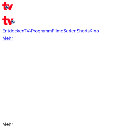
Entdecken
TV-Programm
Filme
Serien
Shorts
Kino
Mehr
Mehr