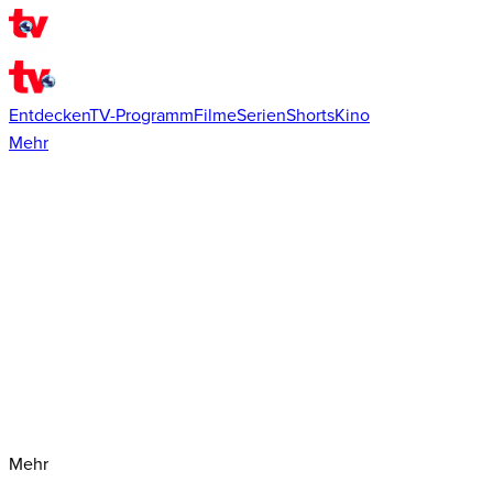
Entdecken
TV-Programm
Filme
Serien
Shorts
Kino
Mehr
Mehr