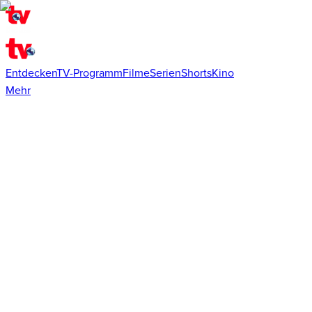
Entdecken
TV-Programm
Filme
Serien
Shorts
Kino
Mehr