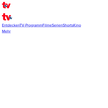
Entdecken
TV-Programm
Filme
Serien
Shorts
Kino
Mehr