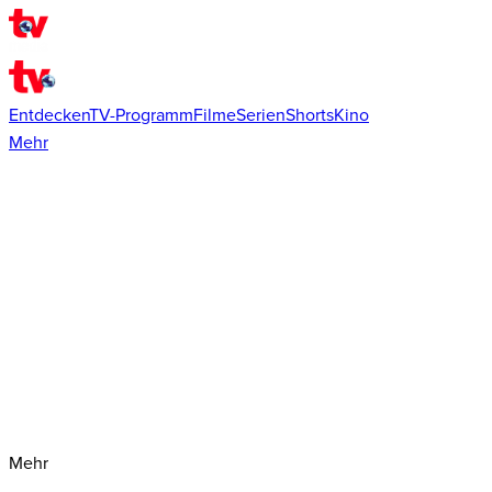
Entdecken
TV-Programm
Filme
Serien
Shorts
Kino
Mehr
Mehr