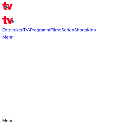
Entdecken
TV-Programm
Filme
Serien
Shorts
Kino
Mehr
Mehr