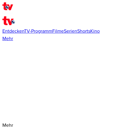
Entdecken
TV-Programm
Filme
Serien
Shorts
Kino
Mehr
Mehr