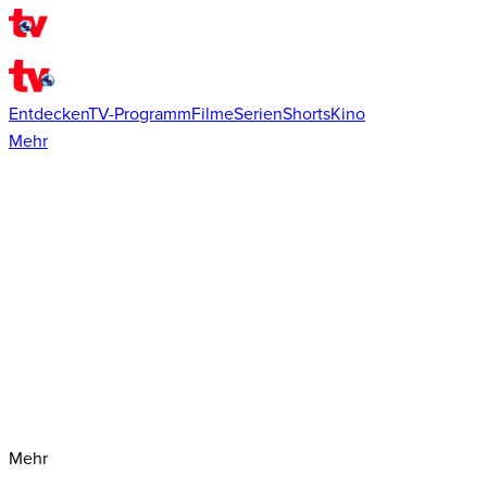
Entdecken
TV-Programm
Filme
Serien
Shorts
Kino
Mehr
Mehr