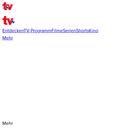
Entdecken
TV-Programm
Filme
Serien
Shorts
Kino
Mehr
Mehr