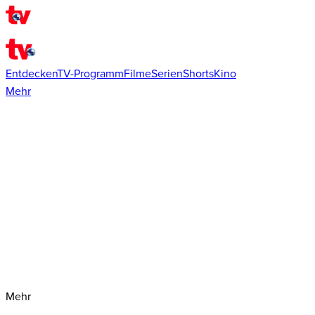
Entdecken
TV-Programm
Filme
Serien
Shorts
Kino
Mehr
Mehr