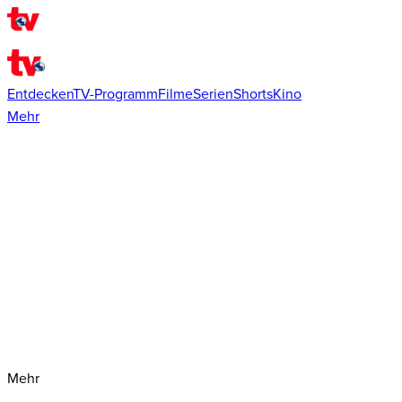
Entdecken
TV-Programm
Filme
Serien
Shorts
Kino
Mehr
Mehr