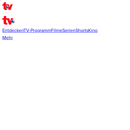
Entdecken
TV-Programm
Filme
Serien
Shorts
Kino
Mehr