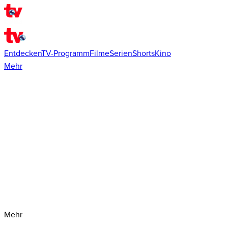
Entdecken
TV-Programm
Filme
Serien
Shorts
Kino
Mehr
Mehr